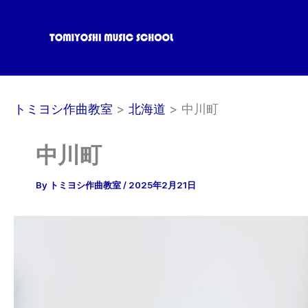
内
容
を
ス
キ
ッ
トミヨシ作曲教室
北海道
中川町
プ
中川町
By
トミヨシ作曲教室
/
2025年2月21日