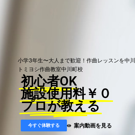
小学3年生〜大人まで歓迎！作曲レッスンを中
トミヨシ作曲教室中川町校
初心者OK
施設使用料￥０
プロが教える
案内動画を見る
今すぐ体験する