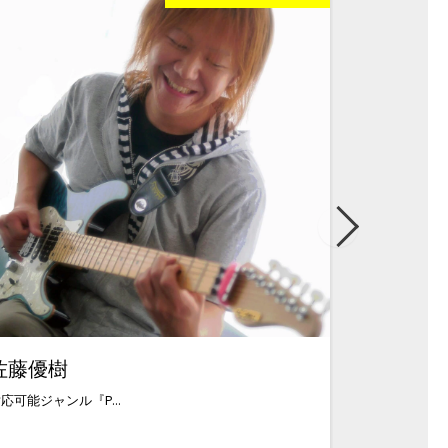
佐藤優樹
吉武健次
応可能ジャンル『P...
中学時代にエレキ