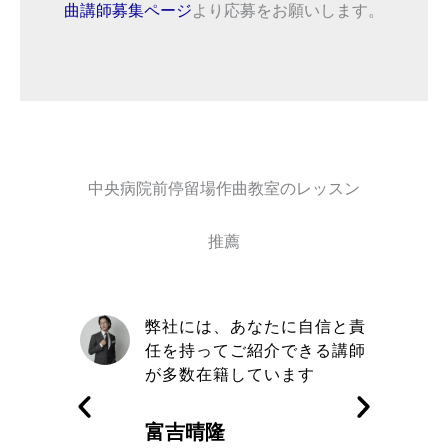
曲講師募集ページ
より応募をお願いします。
中央病院前停留場作曲教室のレッスン
推薦
自信と責
取材を通してトミヨシ作曲教
きる講師
室の信念や在籍しているミュ
す
ージシャンのレベルの高さを
知った