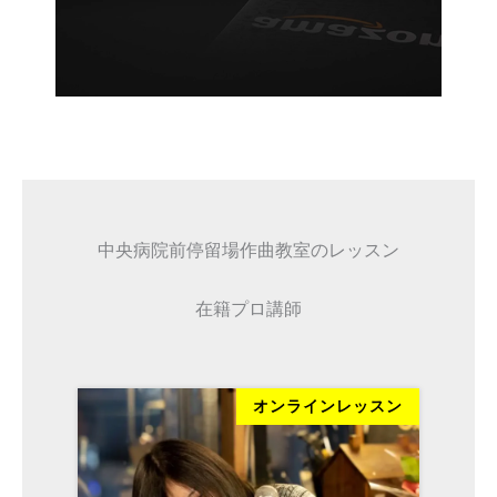
中央病院前停留場作曲教室のレッスン
在籍プロ講師
ッスン
オンラインレッスン