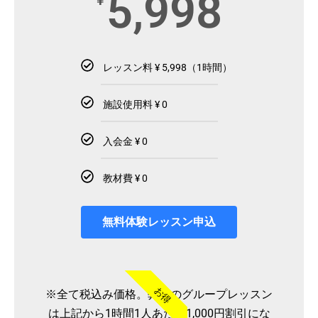
5,998
¥
レッスン料 ¥ 5,998（1時間）
施設使用料 ¥ 0
入会金 ¥ 0
教材費 ¥ 0
無料体験レッスン申込
お得
※全て税込み価格。弊社のグループレッスン
は上記から1時間1人あたり1,000円割引にな