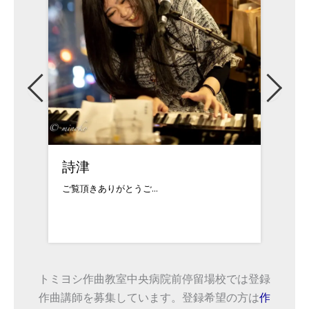
詩津
佐藤
ご覧頂きありがとうご...
対応可
トミヨシ作曲教室中央病院前停留場校では登録
作曲講師を募集しています。登録希望の方は
作