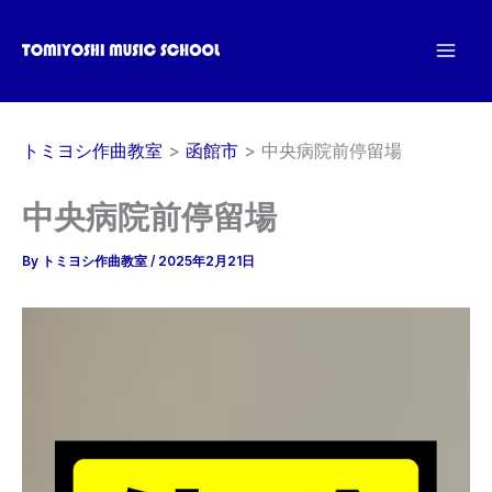
内
容
を
ス
キ
トミヨシ作曲教室
函館市
中央病院前停留場
ッ
プ
中央病院前停留場
By
トミヨシ作曲教室
/
2025年2月21日