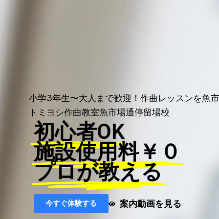
小学3年生〜大人まで歓迎！作曲レッスンを魚
トミヨシ作曲教室魚市場通停留場校
初心者OK
施設使用料￥０
プロが教える
案内動画を見る
今すぐ体験する