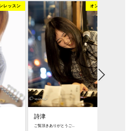
オンラインレッスン
詩津
吉武健次
覧頂きありがとうご...
中学時代にエレキ