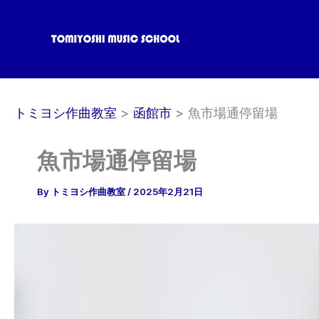
内
容
を
ス
キ
ッ
トミヨシ作曲教室
函館市
魚市場通停留場
プ
魚市場通停留場
By
トミヨシ作曲教室
/
2025年2月21日