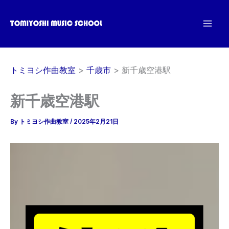
内
容
を
ス
キ
トミヨシ作曲教室
千歳市
新千歳空港駅
ッ
プ
新千歳空港駅
By
トミヨシ作曲教室
/
2025年2月21日