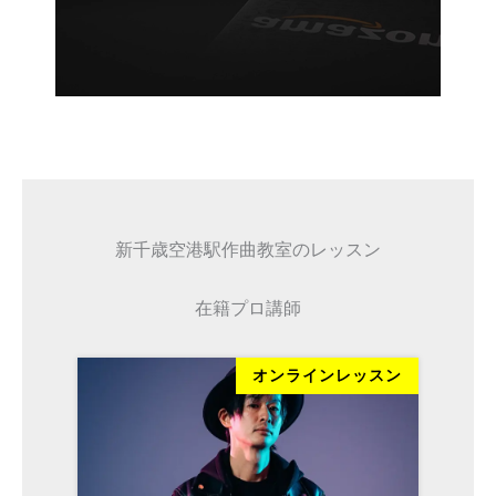
新千歳空港駅作曲教室のレッスン
在籍プロ講師
ッスン
オンラインレッスン