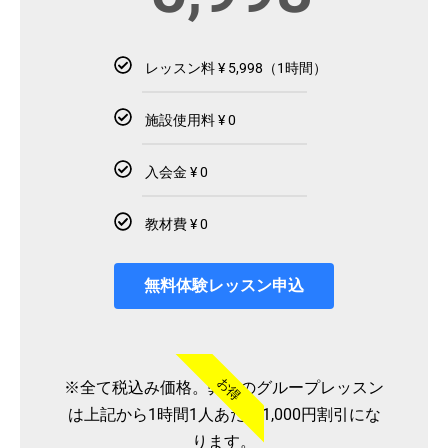
レッスン料 ¥ 5,998（1時間）
施設使用料 ¥ 0
入会金 ¥ 0
教材費 ¥ 0
無料体験レッスン申込
お得
※全て税込み価格。弊社のグループレッスン
は上記から1時間1人あたり1,000円割引にな
ります。