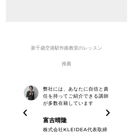
新千歳空港駅作曲教室のレッスン
推薦
自信と責
取材を通してトミヨシ作曲教
きる講師
室の信念や在籍しているミュ
す
ージシャンのレベルの高さを
知った
藤波辰爾
A代表取締