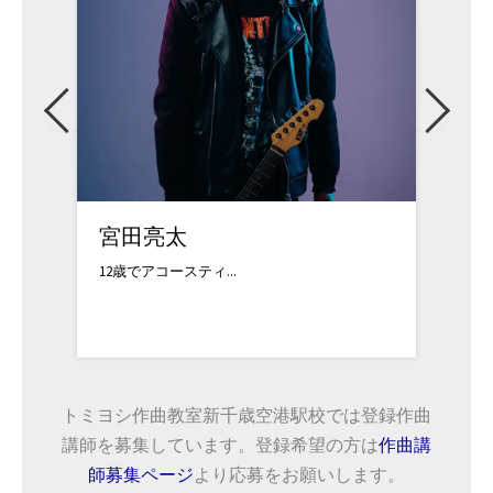
宮田亮太
吉武
12歳でアコースティ...
中学時
トミヨシ作曲教室新千歳空港駅校では登録作曲
講師を募集しています。登録希望の方は
作曲講
師募集ページ
より応募をお願いします。