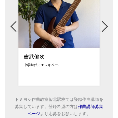
吉武健次
宮田
中学時代にエレキベー...
12歳で
トミヨシ作曲教室智北駅校では登録作曲講師を
募集しています。登録希望の方は
作曲講師募集
ページ
より応募をお願いします。