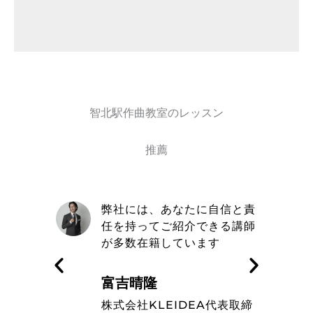
智北駅作曲教室のレッスン
推薦
自信と責
取材を通してトミヨシ作曲教
きる講師
室の信念や在籍しているミュ
す
ージシャンのレベルの高さを
知った
藤波辰爾
A代表取締