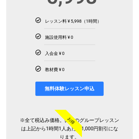
レッスン料 ¥ 5,998（1時間）
施設使用料 ¥ 0
入会金 ¥ 0
教材費 ¥ 0
無料体験レッスン申込
お得
※全て税込み価格。弊社のグループレッスン
は上記から1時間1人あたり1,000円割引にな
ります。