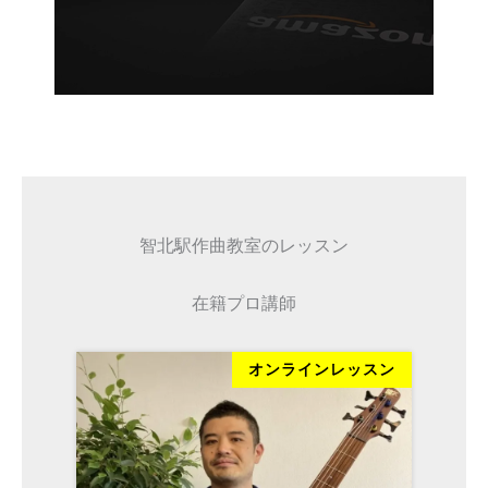
智北駅作曲教室のレッスン
在籍プロ講師
ッスン
オンラインレッスン