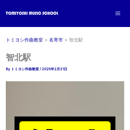
内
容
を
ス
キ
トミヨシ作曲教室
名寄市
智北駅
ッ
プ
智北駅
By
トミヨシ作曲教室
/
2025年2月21日