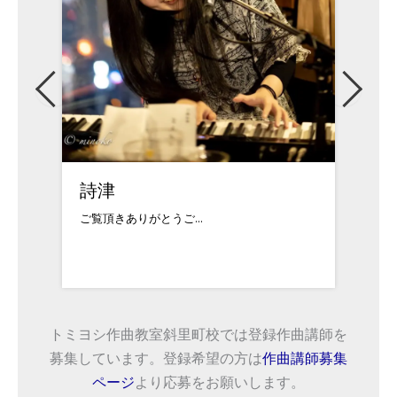
詩津
吉武
ご覧頂きありがとうご...
中学時
トミヨシ作曲教室斜里町校では登録作曲講師を
募集しています。登録希望の方は
作曲講師募集
ページ
より応募をお願いします。