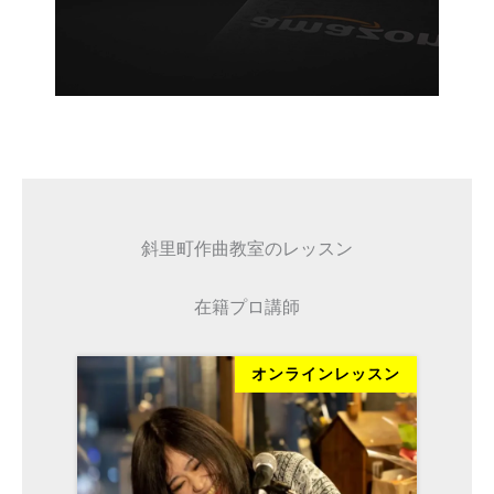
斜里町作曲教室のレッスン
在籍プロ講師
ッスン
オンラインレッスン