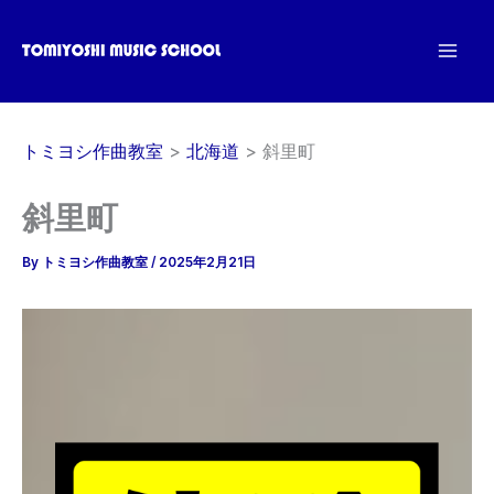
内
容
を
ス
キ
トミヨシ作曲教室
北海道
斜里町
ッ
プ
斜里町
By
トミヨシ作曲教室
/
2025年2月21日