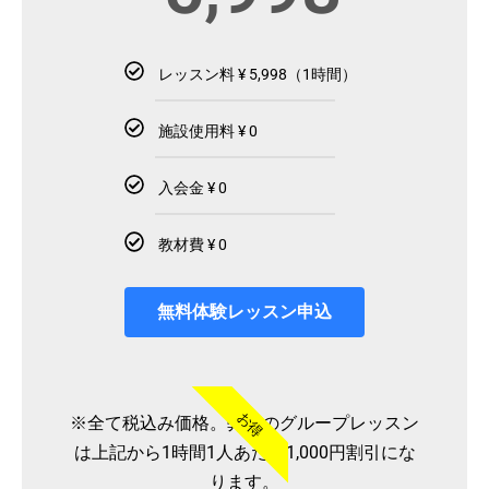
レッスン料 ¥ 5,998（1時間）
施設使用料 ¥ 0
入会金 ¥ 0
教材費 ¥ 0
無料体験レッスン申込
お得
※全て税込み価格。弊社のグループレッスン
は上記から1時間1人あたり1,000円割引にな
ります。