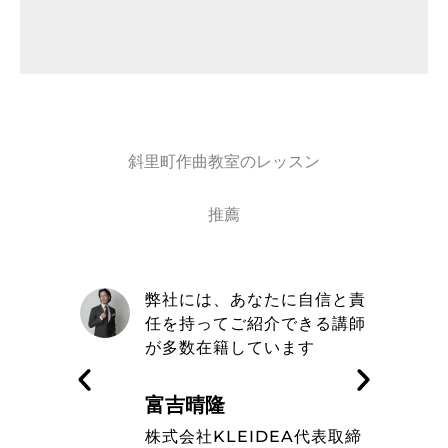
斜里町作曲教室のレッスン
推薦
自信と責
取材を通してトミヨシ作曲教
きる講師
室の信念や在籍しているミュ
す
ージシャンのレベルの高さを
知った
藤波辰爾
A代表取締