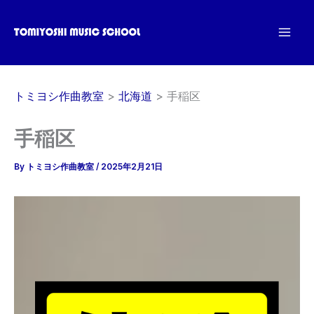
内
容
を
ス
キ
トミヨシ作曲教室
北海道
手稲区
ッ
プ
手稲区
By
トミヨシ作曲教室
/
2025年2月21日