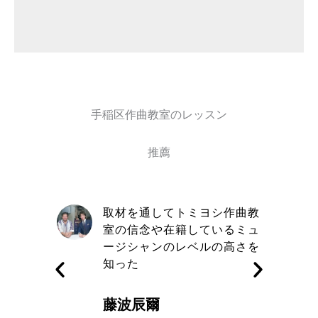
手稲区作曲教室のレッスン
推薦
自信と責
取材を通してトミヨシ作曲教
きる講師
室の信念や在籍しているミュ
す
ージシャンのレベルの高さを
知った
藤波辰爾
A代表取締