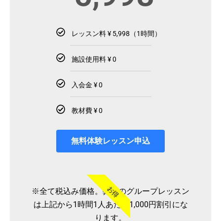
レッスン料 ¥ 5,998（1時間）
施設使用料 ¥ 0
入会金 ¥ 0
教材費 ¥ 0
無料体験レッスン申込
お得
※全て税込み価格。弊社のグループレッスン
は上記から1時間1人あたり1,000円割引にな
ります。