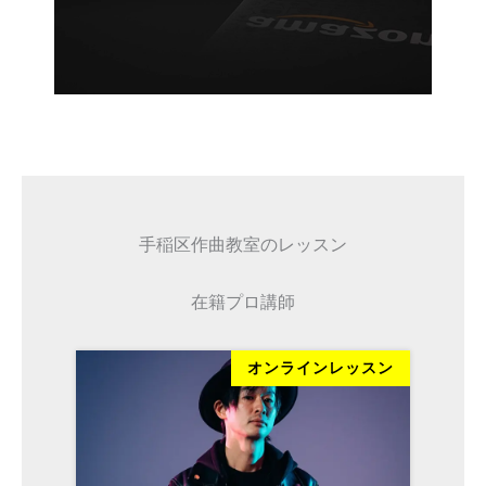
手稲区作曲教室のレッスン
在籍プロ講師
ッスン
オンラインレッスン