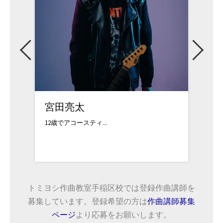
宮田亮太
吉武
12歳でアコースティ...
中学時
トミヨシ作曲教室手稲区校では登録作曲講師を
募集しています。登録希望の方は
作曲講師募集
ページ
より応募をお願いします。