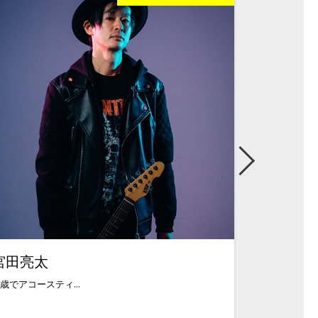
宮田亮太
詩津
2歳でアコースティ...
ご覧頂きありがと