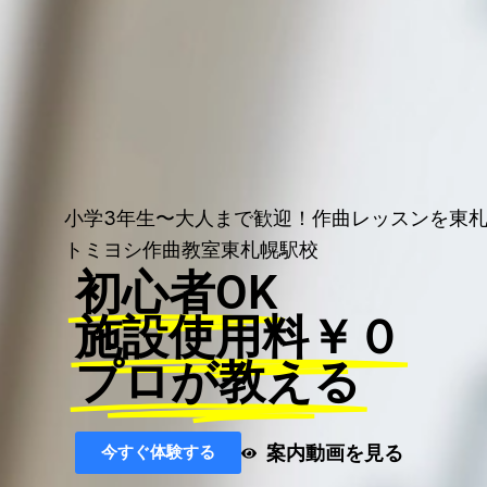
小学3年生〜大人まで歓迎！作曲レッスンを東
トミヨシ作曲教室東札幌駅校
初心者OK
施設使用料￥０
プロが教える
案内動画を見る
今すぐ体験する