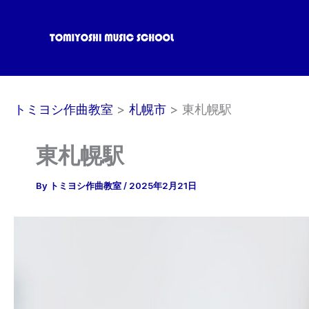
内
容
を
ス
キ
ッ
トミヨシ作曲教室
札幌市
東札幌駅
プ
東札幌駅
By
トミヨシ作曲教室
/
2025年2月21日