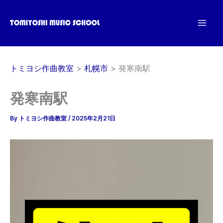
内
容
を
ス
キ
トミヨシ作曲教室
札幌市
発寒南駅
ッ
プ
発寒南駅
By
トミヨシ作曲教室
/
2025年2月21日