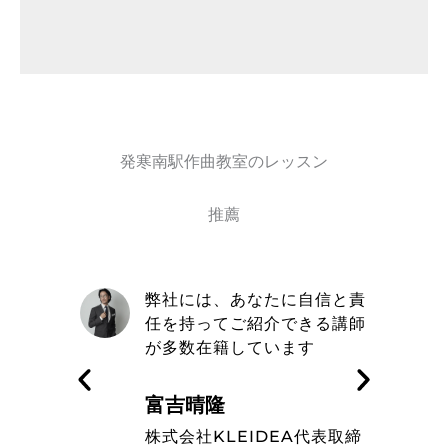
発寒南駅作曲教室のレッスン
推薦
自信と責
取材を通してトミヨシ作曲教
きる講師
室の信念や在籍しているミュ
す
ージシャンのレベルの高さを
知った
藤波辰爾
A代表取締