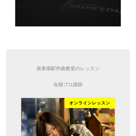
発寒南駅作曲教室のレッスン
在籍プロ講師
ッスン
オンラインレッスン