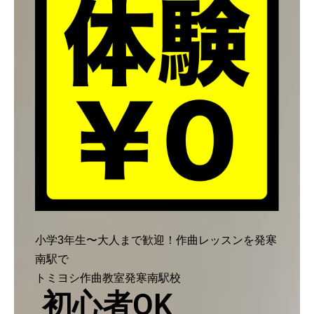
小学3年生〜大人まで歓迎！作曲レッスンを発寒
南駅で
トミヨシ作曲教室発寒南駅校
初心者OK