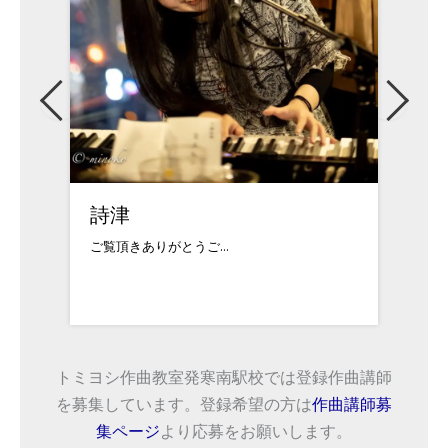
詩津
佐藤
ご覧頂きありがとうご...
対応可
トミヨシ作曲教室発寒南駅校では登録作曲講師
を募集しています。登録希望の方は
作曲講師募
集ページ
より応募をお願いします。