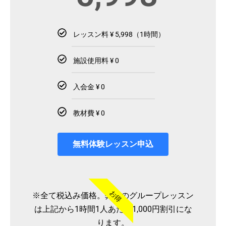
レッスン料 ¥ 5,998（1時間）
施設使用料 ¥ 0
入会金 ¥ 0
教材費 ¥ 0
無料体験レッスン申込
お得
※全て税込み価格。弊社のグループレッスン
は上記から1時間1人あたり1,000円割引にな
ります。