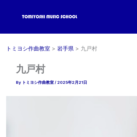
内
容
を
ス
キ
ッ
トミヨシ作曲教室
岩手県
九戸村
プ
九戸村
By
トミヨシ作曲教室
/
2025年2月21日