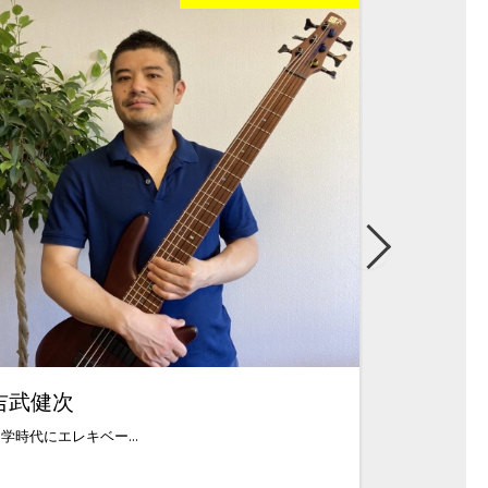
吉武健次
詩津
学時代にエレキベー...
ご覧頂きありがと