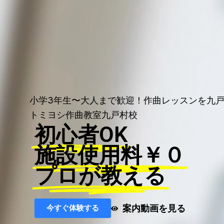
小学3年生〜大人まで歓迎！作曲レッスンを九
トミヨシ作曲教室九戸村校
初心者OK
施設使用料￥０
プロが教える
案内動画を見る
今すぐ体験する