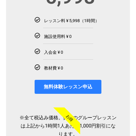
レッスン料 ¥ 5,998（1時間）
施設使用料 ¥ 0
入会金 ¥ 0
教材費 ¥ 0
無料体験レッスン申込
お得
※全て税込み価格。弊社のグループレッスン
は上記から1時間1人あたり1,000円割引にな
ります。