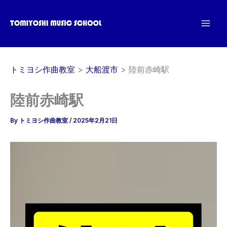
内
容
を
ス
キ
トミヨシ作曲教室
大船渡市
陸前赤崎駅
ッ
プ
陸前赤崎駅
By
トミヨシ作曲教室
/
2025年2月21日