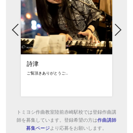
詩津
吉武
ご覧頂きありがとうご...
中学時
トミヨシ作曲教室陸前赤崎駅校では登録作曲講
師を募集しています。登録希望の方は
作曲講師
募集ページ
より応募をお願いします。