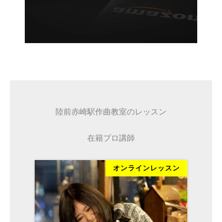
陸前赤崎駅作曲教室のレッスン
在籍プロ講師
ッスン
オンラインレッスン