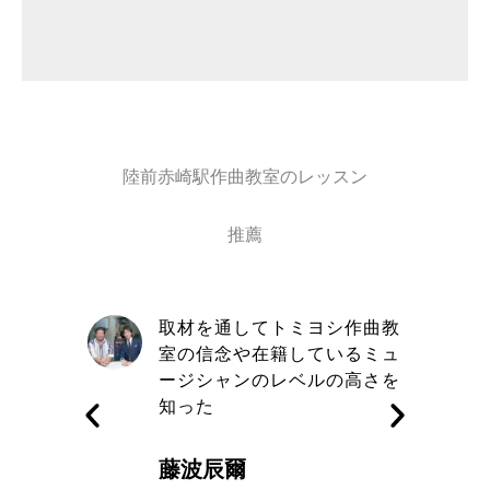
陸前赤崎駅作曲教室のレッスン
推薦
自信と責
取材を通してトミヨシ作曲教
きる講師
室の信念や在籍しているミュ
す
ージシャンのレベルの高さを
知った
藤波辰爾
A代表取締