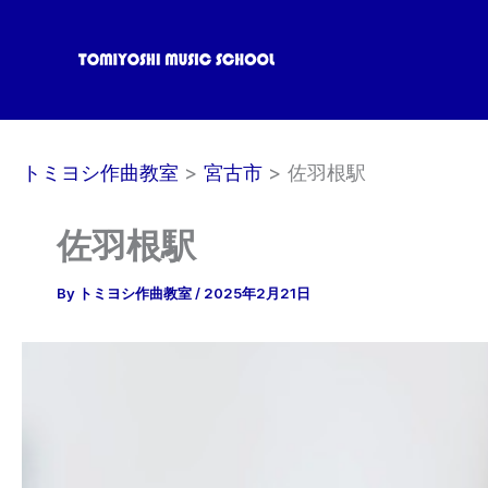
内
容
を
ス
キ
ッ
トミヨシ作曲教室
宮古市
佐羽根駅
プ
佐羽根駅
By
トミヨシ作曲教室
/
2025年2月21日