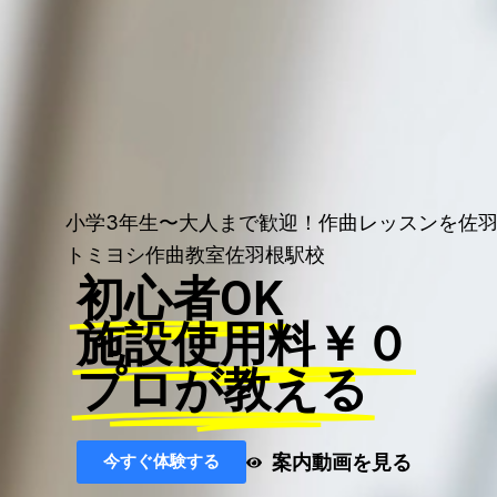
小学3年生〜大人まで歓迎！作曲レッスンを佐
トミヨシ作曲教室佐羽根駅校
初心者OK
施設使用料￥０
プロが教える
案内動画を見る
今すぐ体験する