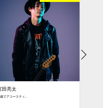
宮田亮太
吉武健次
2歳でアコースティ...
中学時代にエレキ