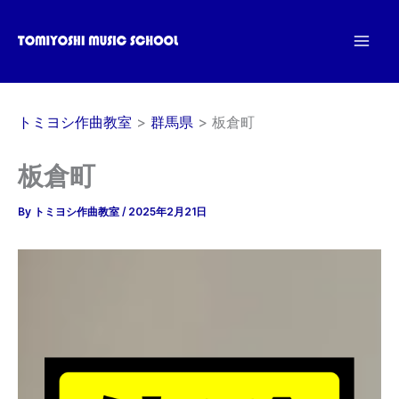
内
容
を
ス
キ
トミヨシ作曲教室
群馬県
板倉町
ッ
プ
板倉町
By
トミヨシ作曲教室
/
2025年2月21日