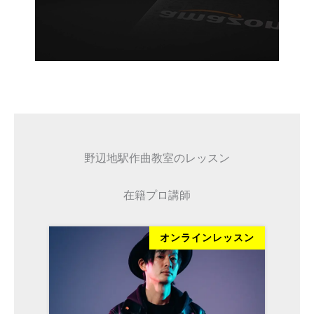
野辺地駅作曲教室のレッスン
在籍プロ講師
ッスン
オンラインレッスン