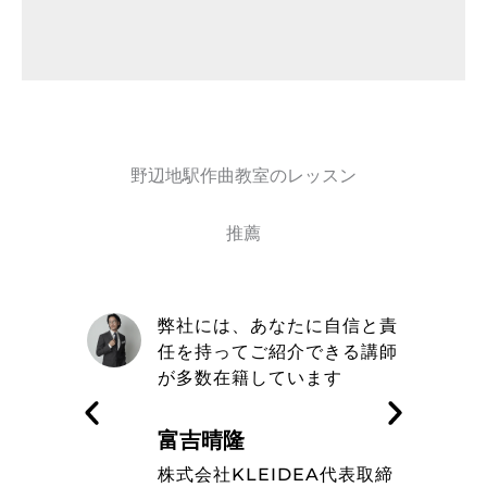
野辺地駅作曲教室のレッスン
推薦
自信と責
取材を通してトミヨシ作曲教
きる講師
室の信念や在籍しているミュ
す
ージシャンのレベルの高さを
知った
藤波辰爾
A代表取締