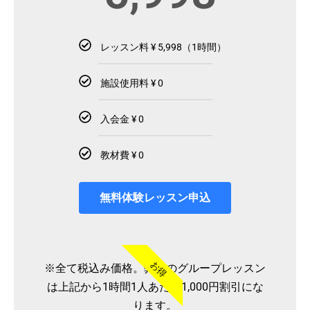
レッスン料 ¥ 5,998（1時間）
施設使用料 ¥ 0
入会金 ¥ 0
教材費 ¥ 0
無料体験レッスン申込
お得
※全て税込み価格。弊社のグループレッスン
は上記から1時間1人あたり1,000円割引にな
ります。