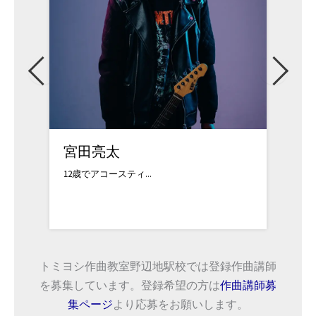
宮田亮太
佐藤
12歳でアコースティ...
対応可
トミヨシ作曲教室野辺地駅校では登録作曲講師
を募集しています。登録希望の方は
作曲講師募
集ページ
より応募をお願いします。