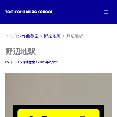
内
容
を
ス
キ
トミヨシ作曲教室
野辺地町
野辺地駅
ッ
プ
野辺地駅
By
トミヨシ作曲教室
/
2025年2月21日